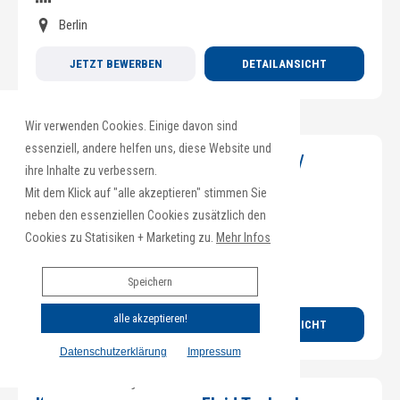
Berlin
JETZT BEWERBEN
DETAILANSICHT
Wir verwenden Cookies. Einige davon sind
essenziell, andere helfen uns, diese Website und
Manager (m/w/d) Restrukturierung /
ihre Inhalte zu verbessern.
Sanierung
Mit dem Klick auf "alle akzeptieren" stimmen Sie
neben den essenziellen Cookies zusätzlich den
Beratung
Cookies zu Statisiken + Marketing zu.
Mehr Infos
> 100 Mitarbeitende
Speichern
Baden-Württemberg
alle akzeptieren!
JETZT BEWERBEN
DETAILANSICHT
Datenschutzerklärung
Impressum
Cookie Policy